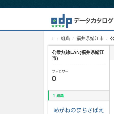
ス
キ
ッ
プ
し
て
内
組織
福井県鯖江市
容
へ
公衆無線LAN(福井県鯖江
市)
フォロワー
0
組織