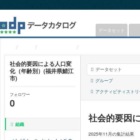
ス
キ
ッ
プ
し
データセット
て
内
組織
福井県鯖江市
社会的要因による人口
容
へ
社会的要因による人口変
データセット
化（年齢別）(福井県鯖江
市)
グループ
アクティビティストリ
フォロワー
0
社会的要因に
組織
2025年11月の集計結果