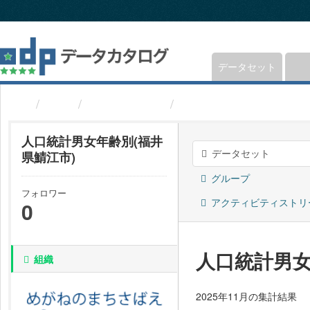
ス
キ
ッ
プ
し
データセット
て
内
組織
福井県鯖江市
人口統計男女年齢別(福
容
へ
人口統計男女年齢別(福井
データセット
県鯖江市)
グループ
フォロワー
アクティビティストリ
0
人口統計男女
組織
2025年11月の集計結果