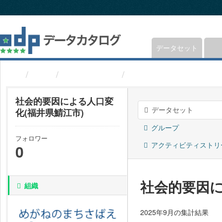
ス
キ
ッ
プ
し
データセット
て
内
組織
福井県鯖江市
社会的要因による人口変
容
へ
社会的要因による人口変
データセット
化(福井県鯖江市)
グループ
フォロワー
アクティビティストリ
0
社会的要因に
組織
2025年9月の集計結果