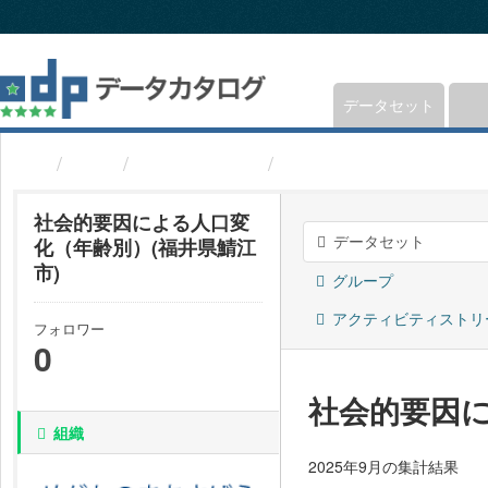
ス
キ
ッ
プ
し
データセット
て
内
組織
福井県鯖江市
社会的要因による人口
容
へ
社会的要因による人口変
データセット
化（年齢別）(福井県鯖江
市)
グループ
アクティビティストリ
フォロワー
0
社会的要因に
組織
2025年9月の集計結果