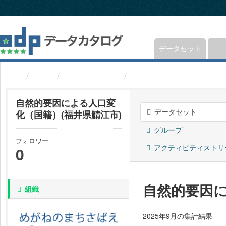
ス
キ
ッ
プ
し
データセット
て
内
組織
福井県鯖江市
自然的要因による人口変
容
へ
自然的要因による人口変
データセット
化（国籍）(福井県鯖江市)
グループ
フォロワー
アクティビティストリ
0
自然的要因に
組織
2025年9月の集計結果