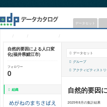
ス
キ
ッ
プ
し
データセット
て
内
組織
福井県鯖江市
自然的要因による人口変
容
へ
自然的要因による人口変
データセット
化(福井県鯖江市)
グループ
フォロワー
アクティビティストリ
0
自然的要因に
組織
2025年8月の集計結果