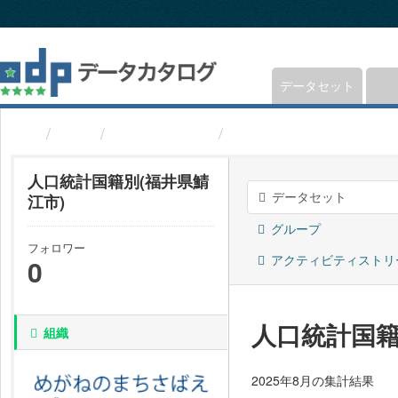
ス
キ
ッ
プ
し
データセット
て
内
組織
福井県鯖江市
人口統計国籍別(福井県
容
へ
人口統計国籍別(福井県鯖
データセット
江市)
グループ
フォロワー
アクティビティストリ
0
人口統計国籍
組織
2025年8月の集計結果