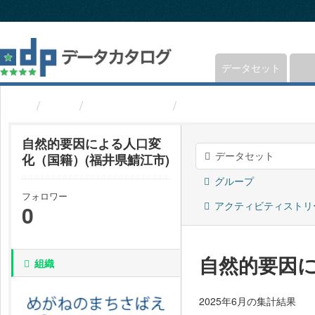
ス
キ
ッ
プ
し
データセット
て
内
組織
福井県鯖江市
自然的要因による人口変
容
へ
自然的要因による人口変
データセット
化（国籍）(福井県鯖江市)
グループ
フォロワー
アクティビティストリ
0
自然的要因に
組織
2025年6月の集計結果