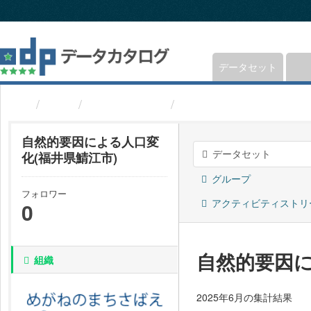
ス
キ
ッ
プ
し
データセット
て
内
組織
福井県鯖江市
自然的要因による人口変
容
へ
自然的要因による人口変
データセット
化(福井県鯖江市)
グループ
フォロワー
アクティビティストリ
0
自然的要因に
組織
2025年6月の集計結果