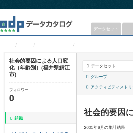
ス
キ
ッ
プ
し
データセット
て
内
組織
福井県鯖江市
社会的要因による人口
容
へ
社会的要因による人口変
データセット
化（年齢別）(福井県鯖江
市)
グループ
アクティビティストリ
フォロワー
0
社会的要因に
組織
2025年6月の集計結果