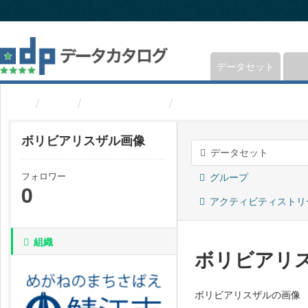
ス
キ
ッ
プ
し
データセット
て
内
組織
福井県鯖江市
ボリビアリスザル画像
容
へ
ボリビアリスザル画像
データセット
フォロワー
グループ
0
アクティビティストリ
組織
ボリビアリ
ボリビアリスザルの画像