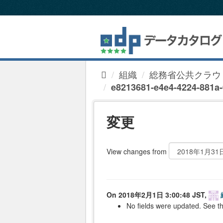
ス
キ
ッ
プ
し
て
内
組織
総務省公共クラウ
容
へ
e8213681-e4e4-4224-881a-0
変更
View changes from
On 2018年2月1日 3:00:48 JST,
No fields were updated. See th