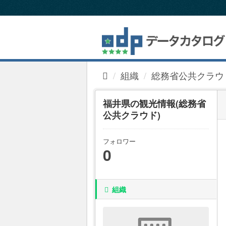
ス
キ
ッ
プ
し
て
内
組織
総務省公共クラウ
容
へ
福井県の観光情報(総務省
公共クラウド)
フォロワー
0
組織