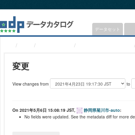
ス
キ
ッ
プ
し
データセット
て
内
組織
静岡県菊川市
避難所(静岡県菊川市)
容
へ
変更
View changes from
to
On 2021年5月6日 15:08:19 JST,
静岡県菊川市-auto
:
No fields were updated. See the metadata diff for more det