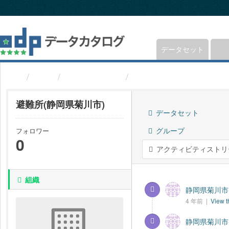
ス
キ
ッ
プ
し
データセット
て
内
組織
静岡県菊川市
避難所(静岡県菊川市)
容
へ
避難所(静岡県菊川市)
データセット
グループ
フォロワー
0
アクティビティストリ
組織
静岡県菊川市-
4 年前 |
View t
静岡県菊川市-