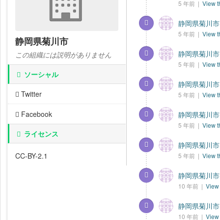
5 年前 |
View t
静岡県菊川市-
5 年前 |
View t
静岡県菊川市
静岡県菊川市-
この組織には説明がありません
5 年前 |
View t
ソーシャル
静岡県菊川市-
Twitter
5 年前 |
View t
Facebook
静岡県菊川市-
5 年前 |
View t
ライセンス
静岡県菊川市-
CC-BY-2.1
5 年前 |
View t
静岡県菊川市-
10 年前 |
View 
静岡県菊川市-
10 年前 |
View 