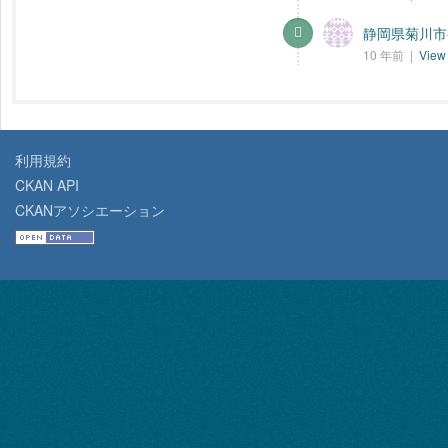
静岡県菊川市-
10 年前 |
View 
利用規約
CKAN API
CKANアソシエーション