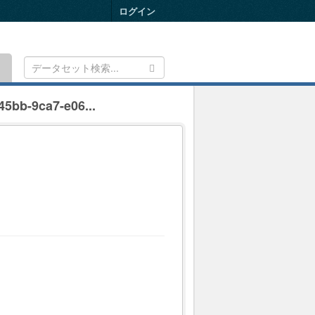
ログイン
Toggle
navigation
5bb-9ca7-e06...