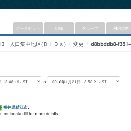
データセット
組織
グループ
利用規約
13 人口集中地区(ＤＩＤｓ)
変更
d8bbddb8-f351-4
to
福井県鯖江市
:
e metadata diff for more details.