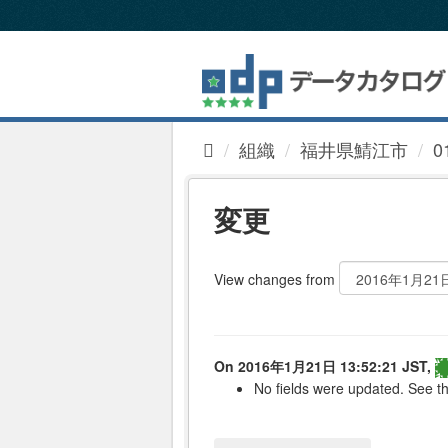
ス
キ
ッ
プ
し
て
内
組織
福井県鯖江市
0
容
へ
変更
View changes from
On 2016年1月21日 13:52:21 JST,
No fields were updated. See th