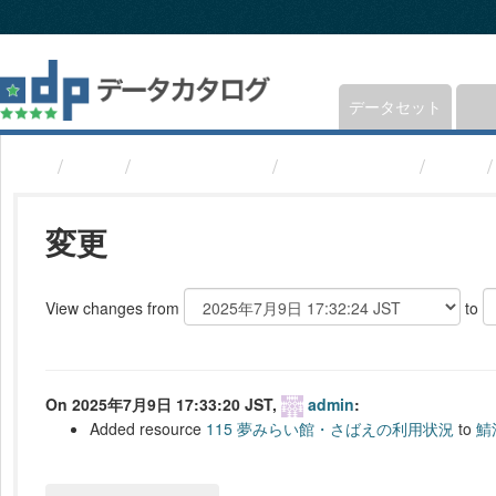
ス
キ
ッ
プ
し
データセット
て
内
組織
福井県鯖江市
鯖江市統計書
変更
容
へ
変更
View changes from
to
On 2025年7月9日 17:33:20 JST,
admin
:
Added resource
115 夢みらい館・さばえの利用状況
to
鯖