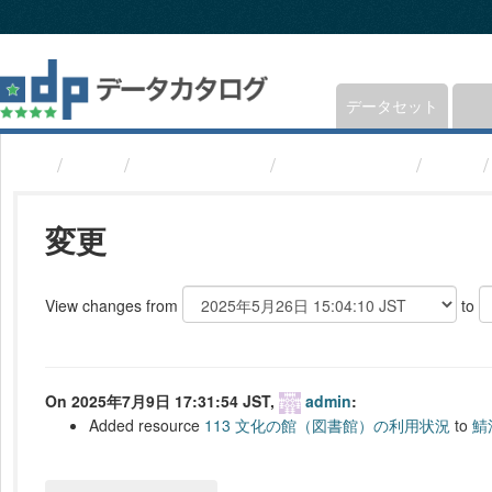
ス
キ
ッ
プ
し
データセット
て
内
組織
福井県鯖江市
鯖江市統計書
変更
容
へ
変更
View changes from
to
On 2025年7月9日 17:31:54 JST,
admin
:
Added resource
113 文化の館（図書館）の利用状況
to
鯖