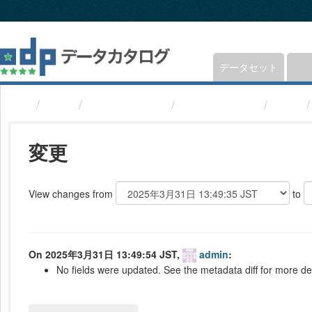
ス
キ
ッ
プ
し
データセット
て
内
組織
福井県鯖江市
鯖江市統計書
変更
容
へ
変更
View changes from
to
On 2025年3月31日 13:49:54 JST,
admin
:
No fields were updated. See the metadata diff for more det