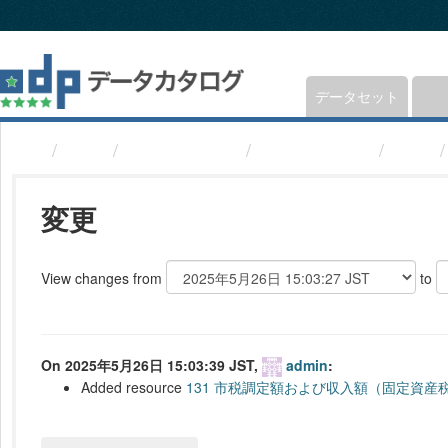
ス
キ
ッ
プ
し
データセット
て
内
組織
福井県鯖江市
鯖江市統計書
変更
容
へ
変更
View changes from
to
On 2025年5月26日 15:03:39 JST,
admin
:
Added resource
131 市税調定額および収入額（固定資産