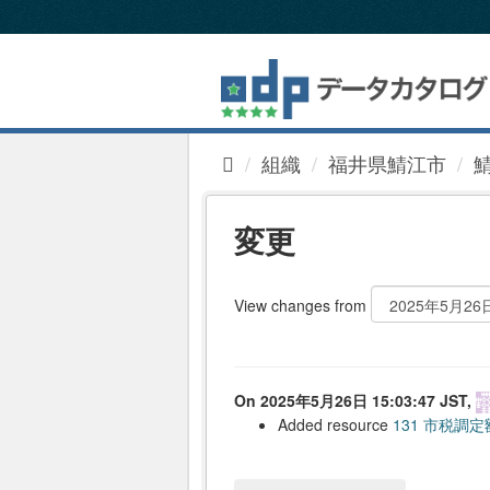
ス
キ
ッ
プ
し
て
内
組織
福井県鯖江市
容
へ
変更
View changes from
On 2025年5月26日 15:03:47 JST,
Added resource
131 市税調