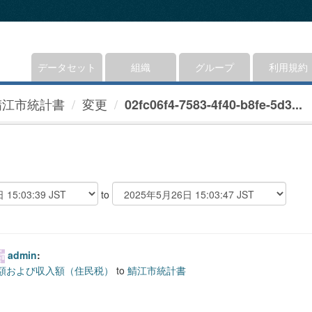
データセット
組織
グループ
利用規約
鯖江市統計書
変更
02fc06f4-7583-4f40-b8fe-5d3...
to
admin
:
定額および収入額（住民税）
to
鯖江市統計書