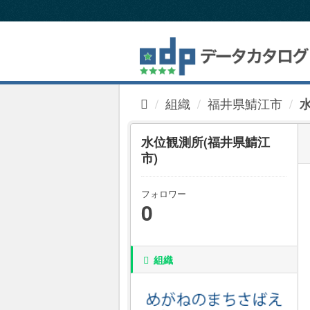
ス
キ
ッ
プ
し
て
内
組織
福井県鯖江市
容
へ
水位観測所(福井県鯖江
市)
フォロワー
0
組織