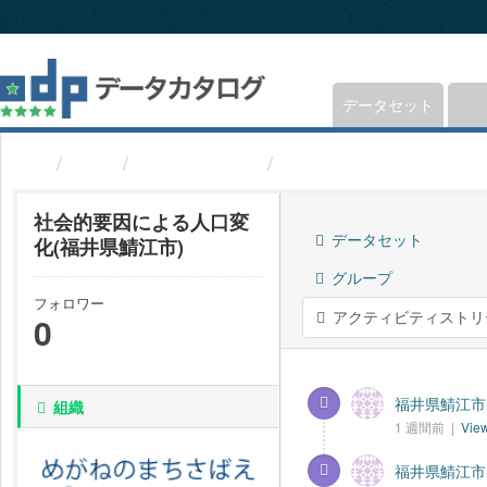
ス
キ
ッ
プ
し
データセット
て
内
組織
福井県鯖江市
社会的要因による人口変
容
へ
社会的要因による人口変
データセット
化(福井県鯖江市)
グループ
フォロワー
アクティビティストリ
0
福井県鯖江市-
組織
1 週間前 |
View
福井県鯖江市-