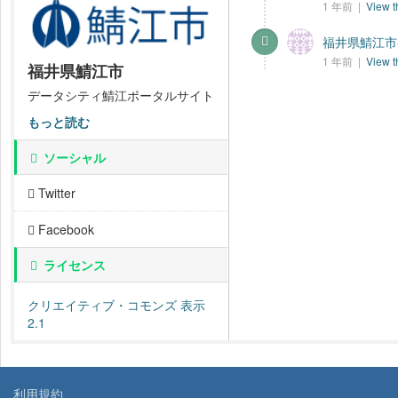
1 年前 |
View t
福井県鯖江市-
1 年前 |
View t
福井県鯖江市
データシティ鯖江ポータルサイト
もっと読む
ソーシャル
Twitter
Facebook
ライセンス
クリエイティブ・コモンズ 表示
2.1
利用規約