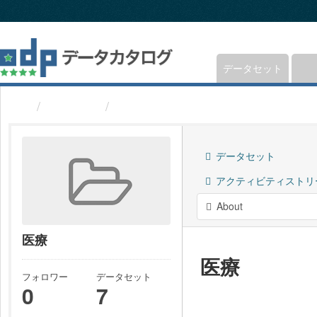
ス
キ
ッ
プ
し
データセット
て
内
グループ
医療
容
へ
データセット
アクティビティストリ
About
医療
医療
フォロワー
データセット
0
7