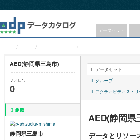
ス
キ
ッ
プ
し
データセット
て
内
組織
静岡県三島市
AED(静岡県三島市)
容
へ
AED(静岡県三島市)
データセット
フォロワー
グループ
0
アクティビティストリ
組織
AED(静岡県
静岡県三島市
データとリソー