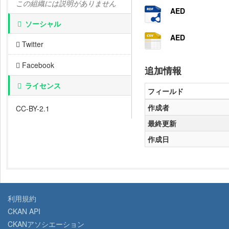
この組織には説明がありません
AED
ソーシャル
AED
Twitter
Facebook
追加情報
ライセンス
フィールド
作成者
CC-BY-2.1
最終更新
作成日
利用規約
CKAN API
CKANアソシエーション