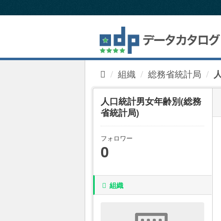
ス
キ
ッ
プ
し
て
内
組織
総務省統計局
容
へ
人口統計男女年齢別(総務
省統計局)
フォロワー
0
組織