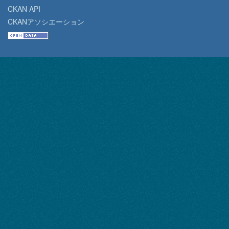
CKAN API
CKANアソシエーション