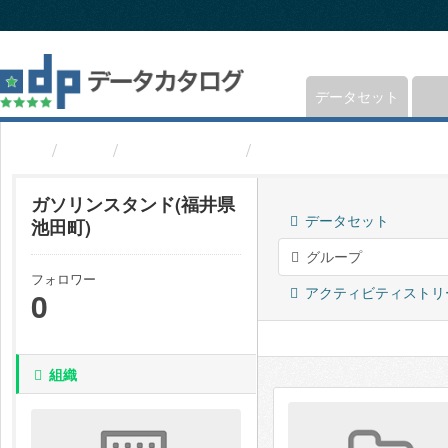
ス
キ
ッ
プ
し
データセット
て
内
組織
福井県池田町
ガソリンスタンド(福井
容
へ
ガソリンスタンド(福井県
データセット
池田町)
グループ
フォロワー
アクティビティストリ
0
組織