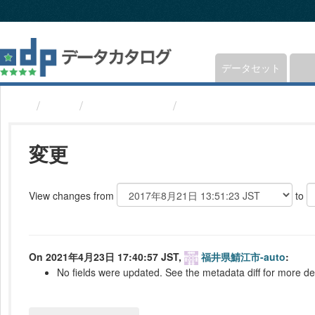
ス
キ
ッ
プ
し
データセット
て
内
組織
福井県鯖江市
バス路線(福井県鯖江市
容
へ
変更
View changes from
to
On 2021年4月23日 17:40:57 JST,
福井県鯖江市-auto
:
No fields were updated. See the metadata diff for more det