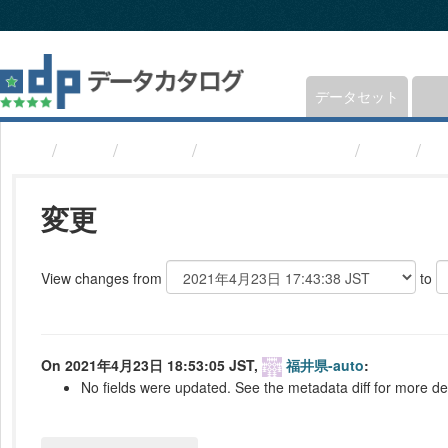
ス
キ
ッ
プ
し
データセット
て
内
組織
福井県
医療機関(福井県)
変更
e
容
へ
変更
View changes from
to
On 2021年4月23日 18:53:05 JST,
福井県-auto
:
No fields were updated. See the metadata diff for more det