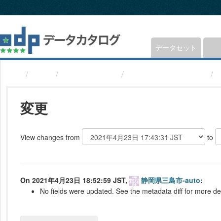
ス
キ
ッ
プ
し
データセット
て
内
組織
静岡県三島市
議員(静岡県三島市)
容
へ
変更
View changes from
to
On 2021年4月23日 18:52:59 JST,
静岡県三島市-auto
:
No fields were updated. See the metadata diff for more det