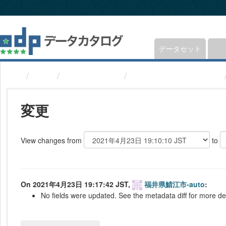
ス
キ
ッ
プ
し
データセット
て
内
組織
福井県鯖江市
バス便(福井県鯖江市)
容
へ
変更
View changes from
to
On 2021年4月23日 19:17:42 JST,
福井県鯖江市-auto
:
No fields were updated. See the metadata diff for more det