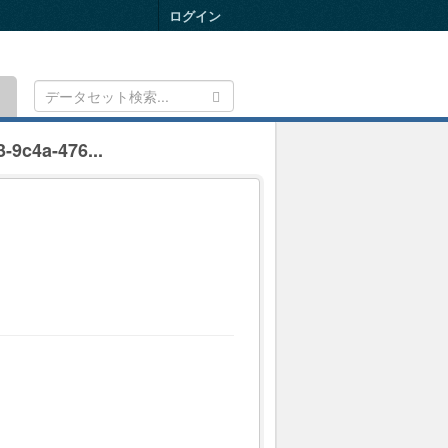
ログイン
Toggle
navigation
-9c4a-476...