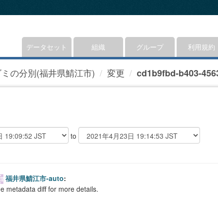
データセット
組織
グループ
利用規約
ゴミの分別(福井県鯖江市)
変更
cd1b9fbd-b403-4563
to
福井県鯖江市-auto
:
e metadata diff for more details.