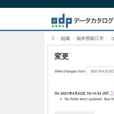
ス
キ
ッ
プ
し
て
内
組織
福井県鯖江市
容
へ
変更
View changes from
On 2021年4月23日 19:14:53 JST,
No fields were updated. See th