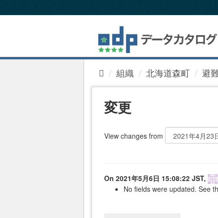
ス
キ
ッ
プ
し
て
内
組織
北海道森町
避難
容
へ
変更
View changes from
On 2021年5月6日 15:08:22 JST,
No fields were updated. See th