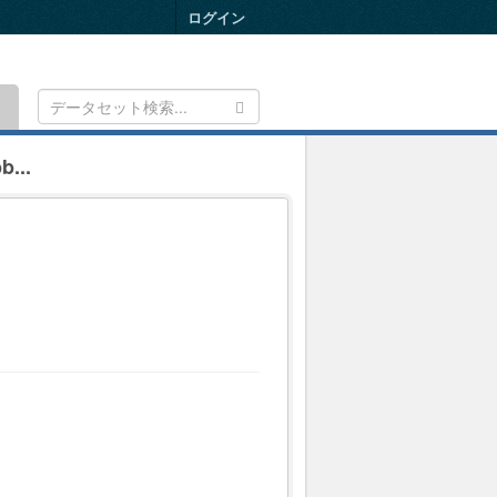
ログイン
Toggle
navigation
b...