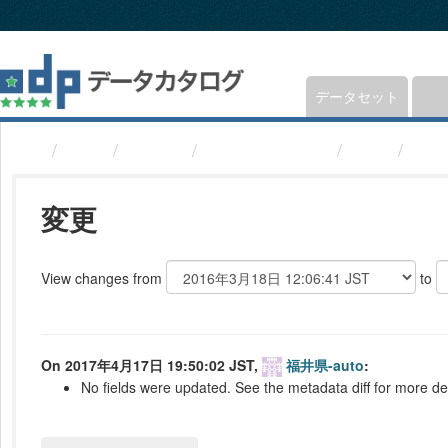
ス
キ
ッ
プ
し
データセット
て
内
組織
福井県
避難所(福井県)
変更
b4c
容
へ
変更
View changes from
to
On 2017年4月17日 19:50:02 JST,
福井県-auto
:
No fields were updated. See the metadata diff for more det