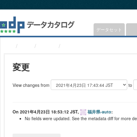
ス
キ
ッ
プ
し
データセット
て
内
組織
福井県
スポーツ大会競技会場(福井県
容
へ
変更
View changes from
to
On 2021年4月23日 18:53:12 JST,
福井県-auto
:
No fields were updated. See the metadata diff for more det