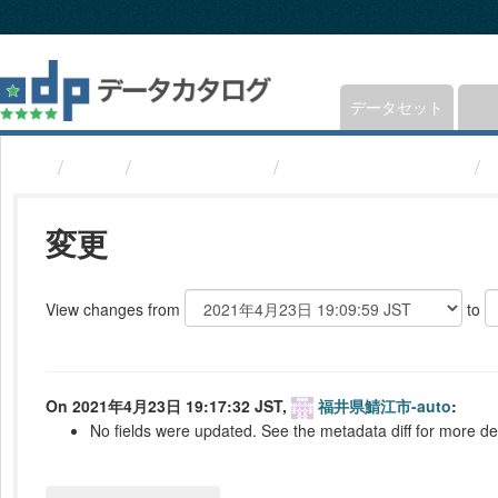
ス
キ
ッ
プ
し
データセット
て
内
組織
福井県鯖江市
橋梁(福井県鯖江市)
容
へ
変更
View changes from
to
On 2021年4月23日 19:17:32 JST,
福井県鯖江市-auto
:
No fields were updated. See the metadata diff for more det