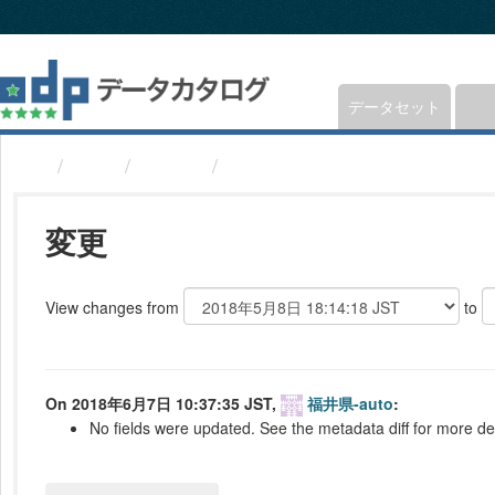
ス
キ
ッ
プ
し
データセット
て
内
組織
福井県
食品営業許可取得施設(福井県
容
へ
変更
View changes from
to
On 2018年6月7日 10:37:35 JST,
福井県-auto
:
No fields were updated. See the metadata diff for more det