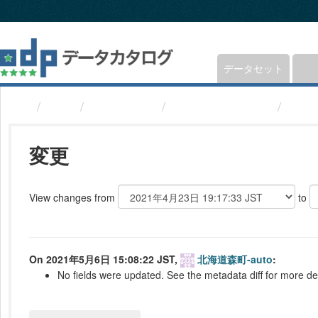
ス
キ
ッ
プ
し
データセット
て
内
組織
北海道森町
観光(北海道森町)
変更
容
へ
変更
View changes from
to
On 2021年5月6日 15:08:22 JST,
北海道森町-auto
:
No fields were updated. See the metadata diff for more det