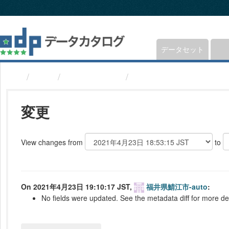
ス
キ
ッ
プ
し
データセット
て
内
組織
福井県鯖江市
ゴミ収集日(福井県鯖江
容
へ
変更
View changes from
to
On 2021年4月23日 19:10:17 JST,
福井県鯖江市-auto
:
No fields were updated. See the metadata diff for more det