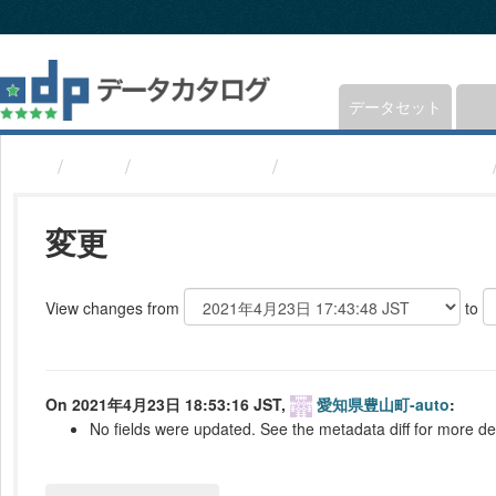
ス
キ
ッ
プ
し
データセット
て
内
組織
愛知県豊山町
避難所(愛知県豊山町)
容
へ
変更
View changes from
to
On 2021年4月23日 18:53:16 JST,
愛知県豊山町-auto
:
No fields were updated. See the metadata diff for more det