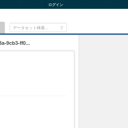
ログイン
Toggle
navigation
a-9cb3-ff0...