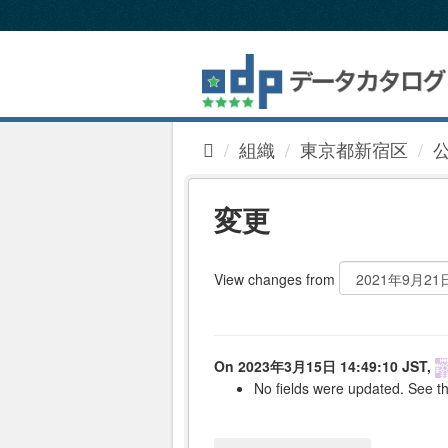
ス
キ
ッ
プ
し
て
内
組織
東京都新宿区
容
へ
変更
View changes from
On 2023年3月15日 14:49:10 JST,
No fields were updated. See th