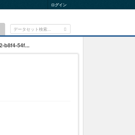
ログイン
Toggle
navigation
-b8f4-54f...