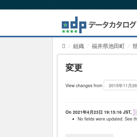
ス
キ
ッ
プ
し
て
内
組織
福井県池田町
容
へ
変更
View changes from
On 2021年4月23日 19:15:16 JST,
No fields were updated. See th