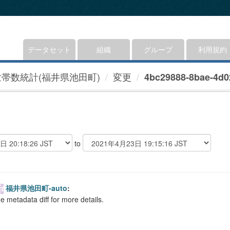
データセット
組織
グループ
利用規約
世帯数統計(福井県池田町)
変更
4bc29888-8bae-4d02
to
福井県池田町-auto
:
e metadata diff for more details.