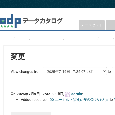
ス
キ
ッ
プ
し
データセット
て
内
組織
福井県鯖江市
鯖江市統計書
変更
容
へ
変更
View changes from
to
On 2025年7月9日 17:35:39 JST,
admin
:
Added resource
120 ユーカルさばえの年齢別登録人員
to