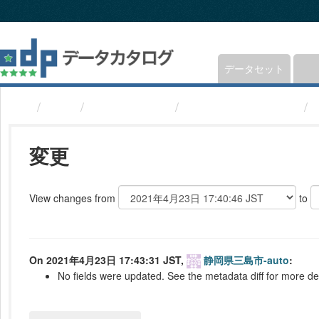
ス
キ
ッ
プ
し
データセット
て
内
組織
静岡県三島市
議員(静岡県三島市)
容
へ
変更
View changes from
to
On 2021年4月23日 17:43:31 JST,
静岡県三島市-auto
:
No fields were updated. See the metadata diff for more det