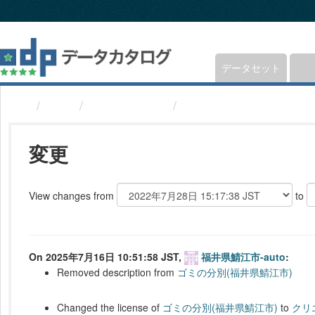
ス
キ
ッ
プ
し
データセット
て
内
組織
福井県鯖江市
ゴミの分別(福井県鯖江
容
へ
変更
View changes from
to
On 2025年7月16日 10:51:58 JST,
福井県鯖江市-auto
:
Removed description from
ゴミの分別(福井県鯖江市)
Changed the license of
ゴミの分別(福井県鯖江市)
to
クリ