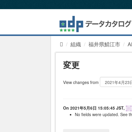
ス
キ
ッ
プ
し
て
内
組織
福井県鯖江市
A
容
へ
変更
View changes from
On 2021年5月6日 15:05:45 JST,
No fields were updated. See th