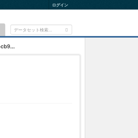
ログイン
Toggle
navigation
cb9...