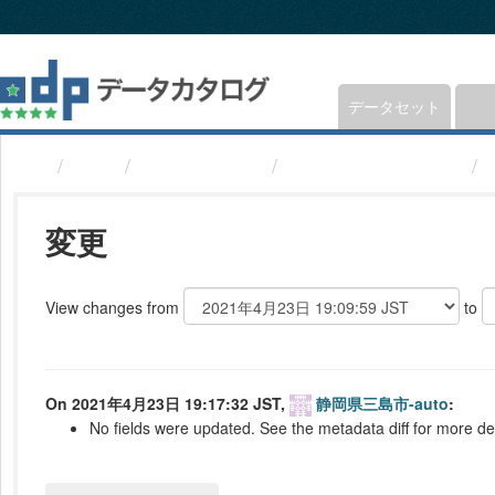
ス
キ
ッ
プ
し
データセット
て
内
組織
静岡県三島市
議員(静岡県三島市)
容
へ
変更
View changes from
to
On 2021年4月23日 19:17:32 JST,
静岡県三島市-auto
:
No fields were updated. See the metadata diff for more det