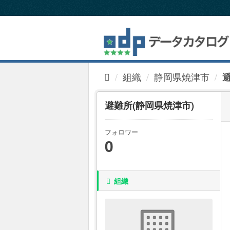
ス
キ
ッ
プ
し
て
内
組織
静岡県焼津市
容
へ
避難所(静岡県焼津市)
フォロワー
0
組織