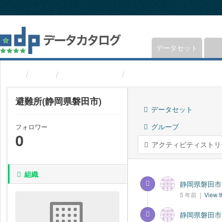
ス
キ
ッ
プ
し
データセット
て
内
組織
静岡県磐田市
避難所(静岡県磐田市)
容
へ
避難所(静岡県磐田市)
データセット
グループ
フォロワー
0
アクティビティストリ
組織
静岡県磐田市-
5 年前 |
View t
静岡県磐田市-