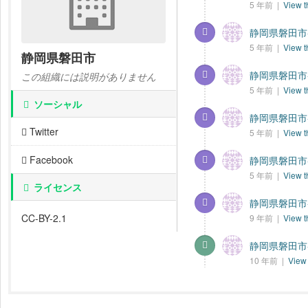
5 年前 |
View t
静岡県磐田市-
5 年前 |
View t
静岡県磐田市
静岡県磐田市-
この組織には説明がありません
5 年前 |
View t
ソーシャル
静岡県磐田市-
Twitter
5 年前 |
View t
Facebook
静岡県磐田市-
5 年前 |
View t
ライセンス
静岡県磐田市-
CC-BY-2.1
9 年前 |
View t
静岡県磐田市-
10 年前 |
View 